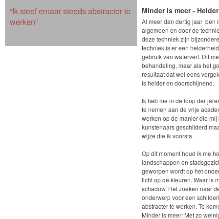
“Ik steef ernaar steeds abstracter te
Minder is meer - Helder
werken”
Al meer dan dertig jaar ben i
algemeen en door de techniek
deze techniek zijn bijzondere
techniek is er een helderheid 
gebruik van waterverf. Dit m
behandeling, maar als het g
resultaat dat wel eens verge
is helder en doorschijnend.
Ik heb me in de loop der jar
te nemen aan de vrije acade
werken op de manier die mij 
kunstenaars geschilderd maar
wijze die ik voorsta.
Op dit moment houd ik me hoo
landschappen en stadsgezicht
geworpen wordt op het onderwe
licht op de kleuren. Waar is 
schaduw. Het zoeken naar de
onderwerp voor een schilderi
abstracter te werken. Te kome
Minder is meer! Met zo weini